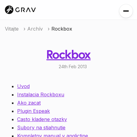
Vitajte
Archív
Rockbox
Rockbox
24th Feb 2013
Uvod
Instalacia Rockboxu
Ako zacat
Plugin Espeak
Casto kladene otazky
Subory na stiahnutie
Kompletny manual v anglictine