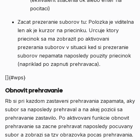
(ekvivalent stlacenia ok alebo enter na
pocitaci)
Zacat prezeranie suborov tu: Polozka je viditelna
len ak je kurzor na priecinku. Urcuje ktory
priecinok sa ma zobrazit po aktivovani
prezerania suborov v situacii ked si prezeranie
suborov nepamata naposledy pouzity priecinok
(napriklad po zapnuti prehravaca).
[]{#wps}
Obnovit prehravanie
Rb si pri kazdom zastaveni prehravania zapamata, aky
subor sa naposledy prehraval a na akej pozicii sa
prehravanie zastavilo. Po aktivovani funkcie obnovit
prehravanie sa zacne prehravat naposledy pocuvany
subor a zobrazi sa tzv obrazovka pocas prehravania.