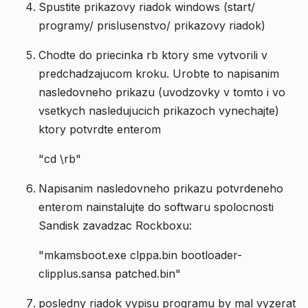
Spustite prikazovy riadok windows (start/
programy/ prislusenstvo/ prikazovy riadok)
Chodte do priecinka rb ktory sme vytvorili v
predchadzajucom kroku. Urobte to napisanim
nasledovneho prikazu (uvodzovky v tomto i vo
vsetkych nasledujucich prikazoch vynechajte)
ktory potvrdte enterom
"cd \rb"
Napisanim nasledovneho prikazu potvrdeneho
enterom nainstalujte do softwaru spolocnosti
Sandisk zavadzac Rockboxu:
"mkamsboot.exe clppa.bin bootloader-
clipplus.sansa patched.bin"
posledny riadok vypisu programu by mal vyzerat