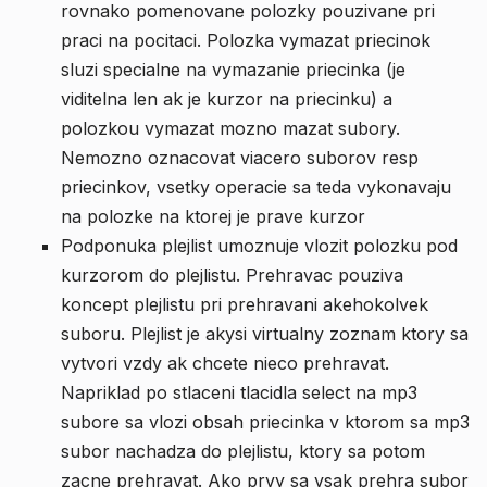
rovnako pomenovane polozky pouzivane pri
praci na pocitaci. Polozka vymazat priecinok
sluzi specialne na vymazanie priecinka (je
viditelna len ak je kurzor na priecinku) a
polozkou vymazat mozno mazat subory.
Nemozno oznacovat viacero suborov resp
priecinkov, vsetky operacie sa teda vykonavaju
na polozke na ktorej je prave kurzor
Podponuka plejlist umoznuje vlozit polozku pod
kurzorom do plejlistu. Prehravac pouziva
koncept plejlistu pri prehravani akehokolvek
suboru. Plejlist je akysi virtualny zoznam ktory sa
vytvori vzdy ak chcete nieco prehravat.
Napriklad po stlaceni tlacidla select na mp3
subore sa vlozi obsah priecinka v ktorom sa mp3
subor nachadza do plejlistu, ktory sa potom
zacne prehravat. Ako prvy sa vsak prehra subor