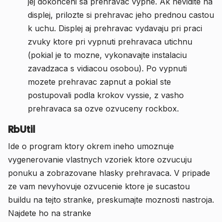
jej dokonceni sa prehravac vypne. Ak nevidite na
displej, prilozte si prehravac jeho prednou castou
k uchu. Displej aj prehravac vydavaju pri praci
zvuky ktore pri vypnuti prehravaca utichnu
(pokial je to mozne, vykonavajte instalaciu
zavadzaca s vidiacou osobou). Po vypnuti
mozete prehravac zapnut a pokial ste
postupovali podla krokov vyssie, z vasho
prehravaca sa ozve ozvuceny rockbox.
RbUtil
Ide o program ktory okrem ineho umoznuje
vygenerovanie vlastnych vzoriek ktore ozvucuju
ponuku a zobrazovane hlasky prehravaca. V pripade
ze vam nevyhovuje ozvucenie ktore je sucastou
buildu na tejto stranke, preskumajte moznosti nastroja.
Najdete ho na stranke