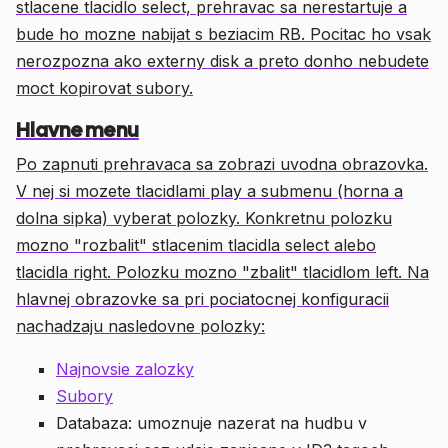
stlacene tlacidlo select, prehravac sa nerestartuje a
bude ho mozne nabijat s beziacim RB. Pocitac ho vsak
nerozpozna ako externy disk a preto donho nebudete
moct kopirovat subory.
Hlavne menu
Po zapnuti prehravaca sa zobrazi uvodna obrazovka.
V nej si mozete tlacidlami play a submenu (horna a
dolna sipka) vyberat polozky. Konkretnu polozku
mozno "rozbalit" stlacenim tlacidla select alebo
tlacidla right. Polozku mozno "zbalit" tlacidlom left. Na
hlavnej obrazovke sa pri pociatocnej konfiguracii
nachadzaju nasledovne polozky:
Najnovsie zalozky
Subory
Databaza: umoznuje nazerat na hudbu v