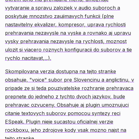
vytvaranie a spravu zaloziek v audio suboroch a
poskytuje mnozstvo zaujimavych funkcii (plne
nastavitelny ekvalizer, kompresor, uprava rychlosti
prehravania nezavysle na vyske a rovnako aj upravu
vysky prehravania nezavysle na rychlosti, moznost
ulozit si viacero roznych konfiguracii do suborov a tie
rychlo nacitavat,...).
Skompilovana verzia dostupna na tejto stranke
obsahuje, "voice" subor pre Slovencinu a anglictinu, v
pripade ze si teda pouzivatelske rozhranie prehravaca
prepnete do jedneho z tychto dvoch jazykov, bude
prehravac ozvuceny. Obsahuje aj plugin umoznujuci
citanie textovych suborov pomocou syntezy reci
ESpeak. Plugin nieje sucastou oficialnej verzie
rockboxu, jeho zdrojove kody vsak mozno najst na
tejto stranke.