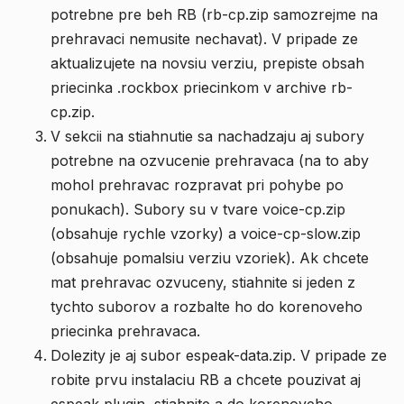
potrebne pre beh RB (rb-cp.zip samozrejme na
prehravaci nemusite nechavat). V pripade ze
aktualizujete na novsiu verziu, prepiste obsah
priecinka .rockbox priecinkom v archive rb-
cp.zip.
V sekcii na stiahnutie sa nachadzaju aj subory
potrebne na ozvucenie prehravaca (na to aby
mohol prehravac rozpravat pri pohybe po
ponukach). Subory su v tvare voice-cp.zip
(obsahuje rychle vzorky) a voice-cp-slow.zip
(obsahuje pomalsiu verziu vzoriek). Ak chcete
mat prehravac ozvuceny, stiahnite si jeden z
tychto suborov a rozbalte ho do korenoveho
priecinka prehravaca.
Dolezity je aj subor espeak-data.zip. V pripade ze
robite prvu instalaciu RB a chcete pouzivat aj