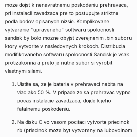
moze dojst k nenavratnemu poskodeniu prehravaca,
pri instalacii zavadzaca pre to postupujte striktne
podla bodov opisanych nizsie. Komplikovane
vytvaranie "upraveneho" softwaru spolocnosti
sandisk by bolo mozne obyjst zverejnenim .bin suboru
ktory vytvorite v nasledovnych krokoch. Distribucia
modifikovaneho softwaru spolocnosti Sandisk je vsak
protizakonna a preto je nutne subor si vyrobit
vlastnymi silami.
Uistite sa, ze je bateria v prehravaci nabita na
viac ako 50 %. V pripade ze sa prehravac vypne
pocas instalacie zavadzaca, dojde k jeho
fatalnemu poskodeniu.
Na disku C vo vasom pocitaci vytvorte priecinok
rb (priecinok moze byt vytvoreny na lubovolnom