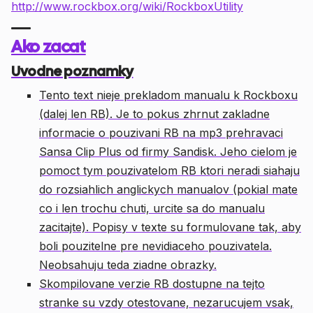
http://www.rockbox.org/wiki/RockboxUtility
Ako zacat
Uvodne poznamky
Tento text nieje prekladom manualu k Rockboxu
(dalej len RB). Je to pokus zhrnut zakladne
informacie o pouzivani RB na mp3 prehravaci
Sansa Clip Plus od firmy Sandisk. Jeho cielom je
pomoct tym pouzivatelom RB ktori neradi siahaju
do rozsiahlich anglickych manualov (pokial mate
co i len trochu chuti, urcite sa do manualu
zacitajte). Popisy v texte su formulovane tak, aby
boli pouzitelne pre nevidiaceho pouzivatela.
Neobsahuju teda ziadne obrazky.
Skompilovane verzie RB dostupne na tejto
stranke su vzdy otestovane, nezarucujem vsak,