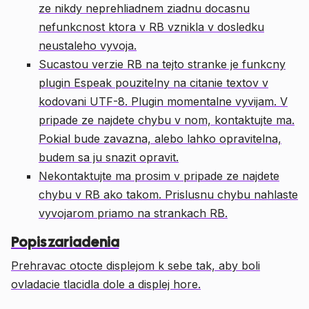
ze nikdy neprehliadnem ziadnu docasnu
nefunkcnost ktora v RB vznikla v dosledku
neustaleho vyvoja.
Sucastou verzie RB na tejto stranke je funkcny
plugin Espeak pouzitelny na citanie textov v
kodovani UTF-8. Plugin momentalne vyvijam. V
pripade ze najdete chybu v nom, kontaktujte ma.
Pokial bude zavazna, alebo lahko opravitelna,
budem sa ju snazit opravit.
Nekontaktujte ma prosim v pripade ze najdete
chybu v RB ako takom. Prislusnu chybu nahlaste
vyvojarom priamo na strankach RB.
Popis zariadenia
Prehravac otocte displejom k sebe tak, aby boli
ovladacie tlacidla dole a displej hore.