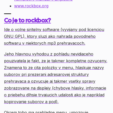
www.rockbox.org
Co je to rockbox?
Ide o volne siritelny software (vyvijany pod licenciou
GNU GPL), ktory sluzi ako nahrada povodneho
softwaru v niektorych mp3 prehravacoch.
Jeho hlavnou vyhodou z pohladu nevidiaceho
pouzivatela je fakt, ze je takmer kompletne ozvuceny.
Znamena to ze cita polozky v menu, hlaskuje nazvy
suborov pri prezerani adresarovej struktury
prehravaca a ozvucuje aj takmer vsetky spravy
zobrazovane na displejy (chybove hlasky, informacie
o priebehu dlhsie trvajucich udalosti ako je napriklad
kopirovanie suborov a pod).
Okrem toho ma prehladne menu, umoznuje