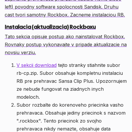
left) povodny software spolocnosti Sandisk. Druhu
cast tvori samotny Rockbox. Zacneme instalaciou RB.
Instalacia (aktualizacia) Rockboxu
Tato sekcia opisuje postup ako nainstalovat Rockbox.
Rovnaky postup vykonavajte v pripade aktualizacie na
novsiu verziu.
V sekcii download
tejto stranky stiahnite subor
rb-cp.zip. Subor obsahuje kompletnu instalaciu
RB pre prehravac Sansa Clip Plus. Upozornujem
ze nebude fungovat na ziadnych inych
modeloch.
Subor rozbalte do korenoveho priecinka vasho
prehravaca. Obsahuje jediny priecinok s nazvom
".rockbox". Tento priecinok zo svojho
prehravaca nikdy nemazte, obsahuje data