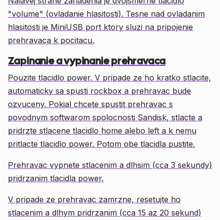
Nalavej strane zariadenia je dvojsmerne tlacidlo
"volume" (ovladanie hlasitosti). Tesne nad ovladanim
hlasitosti je MiniUSB port ktory sluzi na pripojenie
prehravaca k pocitacu.
Zapinanie a vypinanie prehravaca
Pouzite tlacidlo power. V pripade ze ho kratko stlacite,
automaticky sa spusti rockbox a prehravac bude
ozvuceny. Pokial chcete spustit prehravac s
povodnym softwarom spolocnosti Sandisk, stlacte a
pridrzte stlacene tlacidlo home alebo left a k nemu
pritlacte tlacidlo power. Potom obe tlacidla pustite.
Prehravac vypnete stlacenim a dlhsim (cca 3 sekundy)
pridrzanim tlacidla power.
V pripade ze prehravac zamrzne, resetujte ho
stlacenim a dlhym pridrzanim (cca 15 az 20 sekund)