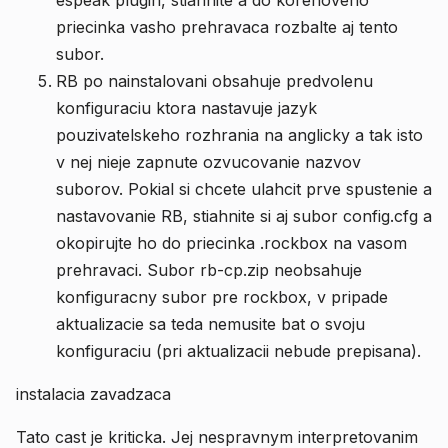
espeak plugin, stiahnite a do korenoveho
priecinka vasho prehravaca rozbalte aj tento
subor.
RB po nainstalovani obsahuje predvolenu
konfiguraciu ktora nastavuje jazyk
pouzivatelskeho rozhrania na anglicky a tak isto
v nej nieje zapnute ozvucovanie nazvov
suborov. Pokial si chcete ulahcit prve spustenie a
nastavovanie RB, stiahnite si aj subor config.cfg a
okopirujte ho do priecinka .rockbox na vasom
prehravaci. Subor rb-cp.zip neobsahuje
konfiguracny subor pre rockbox, v pripade
aktualizacie sa teda nemusite bat o svoju
konfiguraciu (pri aktualizacii nebude prepisana).
instalacia zavadzaca
Tato cast je kriticka. Jej nespravnym interpretovanim