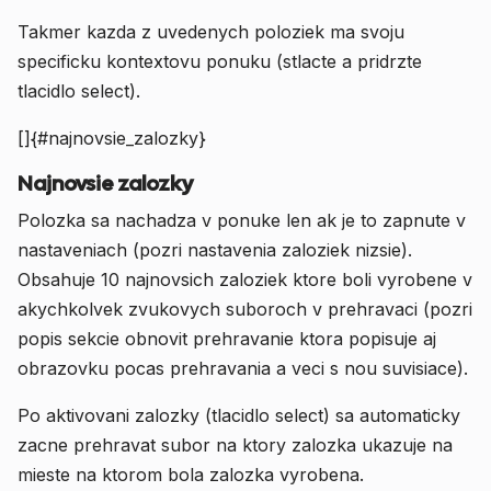
Takmer kazda z uvedenych poloziek ma svoju
specificku kontextovu ponuku (stlacte a pridrzte
tlacidlo select).
[]{#najnovsie_zalozky}
Najnovsie zalozky
Polozka sa nachadza v ponuke len ak je to zapnute v
nastaveniach (pozri nastavenia zaloziek nizsie).
Obsahuje 10 najnovsich zaloziek ktore boli vyrobene v
akychkolvek zvukovych suboroch v prehravaci (pozri
popis sekcie obnovit prehravanie ktora popisuje aj
obrazovku pocas prehravania a veci s nou suvisiace).
Po aktivovani zalozky (tlacidlo select) sa automaticky
zacne prehravat subor na ktory zalozka ukazuje na
mieste na ktorom bola zalozka vyrobena.