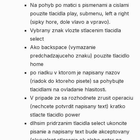
Na pohyb po matici s pismenami a cislami
pouzite tlacidla play, submenu, left a right
(sipky hore, dole vlavo a vpravo).
Vybrany znak vlozte stlacenim tlacidla
select
Ako backspace (vymazanie
predchadzajuceho znaku) pouzite tlacidlo
home
po riadku v ktorom je napisany nazov
(riadok do ktoreho pisete) sa pohybujte
tlacidlami na ovladanie hlasitosti.
V pripade ze sa rozhodnete zrusit operaciu
(nechcete potvrdit napisany text) kratko
stlacte tlacidlo power
dlhsim pridrzanim tlacidla select ukoncite
pisanie a napisany text bude akceptovany