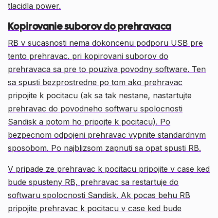
tlacidla power.
Kopirovanie suborov do prehravaca
RB v sucasnosti nema dokoncenu podporu USB pre
tento prehravac. pri kopirovani suborov do
prehravaca sa pre to pouziva povodny software. Ten
sa spusti bezprostredne po tom ako prehravac
pripojite k pocitacu (ak sa tak nestane, nastartujte
prehravac do povodneho softwaru spolocnosti
Sandisk a potom ho pripojte k pocitacu). Po
bezpecnom odpojeni prehravac vypnite standardnym
sposobom. Po najblizsom zapnuti sa opat spusti RB.
V pripade ze prehravac k pocitacu pripojite v case ked
bude spusteny RB, prehravac sa restartuje do
softwaru spolocnosti Sandisk. Ak pocas behu RB
pripojite prehravac k pocitacu v case ked bude