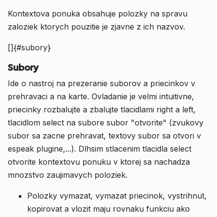
Kontextova ponuka obsahuje polozky na spravu
zaloziek ktorych pouzitie je zjavne z ich nazvov.
[]{#subory}
Subory
Ide o nastroj na prezeranie suborov a priecinkov v
prehravaci a na karte. Ovladanie je velmi intuitivne,
priecinky rozbalujte a zbalujte tlacidlami right a left,
tlacidlom select na subore subor "otvorite" (zvukovy
subor sa zacne prehravat, textovy subor sa otvori v
espeak plugine,...). Dlhsim stlacenim tlacidla select
otvorite kontextovu ponuku v ktorej sa nachadza
mnozstvo zaujimavych poloziek.
Polozky vymazat, vymazat priecinok, vystrihnut,
kopirovat a vlozit maju rovnaku funkciu ako