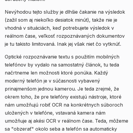
Nevýhodou tejto služby je dlhšie čakanie na výsledok
(zažil som aj niekoľko desiatok minút), takže nie je
vhodná v situáciách, keď potrebujete výsledok v
reálnom čase, veľkosť rozpoznávaných dokumentov
je tu takisto limitovaná. Inak jej však niet čo vytknúť.
Optické rozpoznávanie textu s použitím mobilných
telefónov by vydalo na samostatný článok, tu teda
načrtneme len možnosti ktoré ponúka. Každý
moderný telefón je v súčasnosti vybavený
prinajmenšom jednou kamerou. Je teda zrejmé, že
okrem toho, že pre telefóny existujú nástroje, ktoré
nám umožňujú robiť OCR na konkrétnych súboroch
uložených v telefóne, vstavaná kamera nám
umožňuje aj akési OCR v reálnom čase. Teda, môžeme
sa "obzerať" okolo seba a telefón sa automaticky