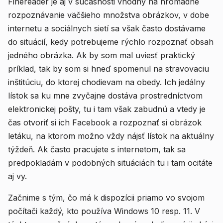
Finereader je aj v súčasnosti vhodný na hromadné
rozpoznávanie väčšieho množstva obrázkov, v dobe
internetu a sociálnych sietí sa však často dostávame
do situácií, kedy potrebujeme rýchlo rozpoznať obsah
jedného obrázka. Ak by som mal uviesť praktický
príklad, tak by som si hneď spomenul na stravovaciu
inštitúciu, do ktorej chodievam na obedy. Ich jedálny
lístok sa ku mne zvyčajne dostáva prostredníctvom
elektronickej pošty, tu i tam však zabudnú a vtedy je
čas otvoriť si ich Facebook a rozpoznať si obrázok
letáku, na ktorom možno vždy nájsť lístok na aktuálny
týždeň. Ak často pracujete s internetom, tak sa
predpokladám v podobných situáciách tu i tam ocitáte
aj vy.
Začnime s tým, čo má k dispozícii priamo vo svojom
počítači každý, kto používa Windows 10 resp. 11. V