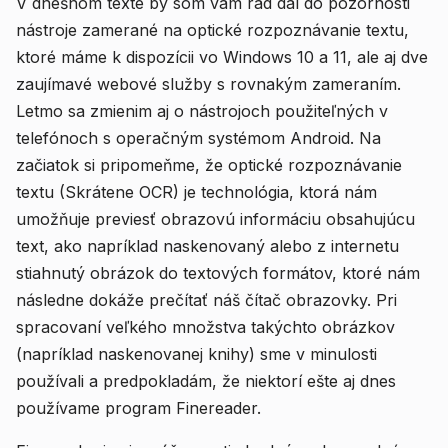
V dnešnom texte by som vám rád dal do pozornosti
nástroje zamerané na optické rozpoznávanie textu,
ktoré máme k dispozícii vo Windows 10 a 11, ale aj dve
zaujímavé webové služby s rovnakým zameraním.
Letmo sa zmienim aj o nástrojoch použiteľných v
telefónoch s operačným systémom Android. Na
začiatok si pripomeňme, že optické rozpoznávanie
textu (Skrátene OCR) je technológia, ktorá nám
umožňuje previesť obrazovú informáciu obsahujúcu
text, ako napríklad naskenovaný alebo z internetu
stiahnutý obrázok do textových formátov, ktoré nám
následne dokáže prečítať náš čítač obrazovky. Pri
spracovaní veľkého množstva takýchto obrázkov
(napríklad naskenovanej knihy) sme v minulosti
používali a predpokladám, že niektorí ešte aj dnes
používame program Finereader.