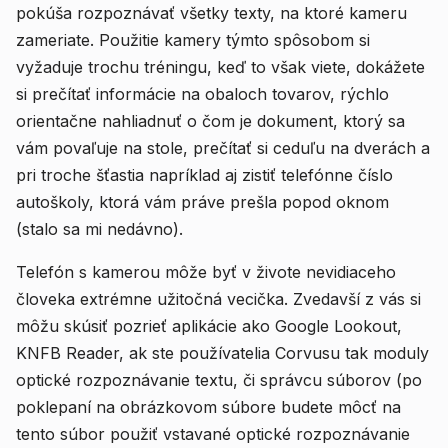
pokúša rozpoznávať všetky texty, na ktoré kameru
zameriate. Použitie kamery týmto spôsobom si
vyžaduje trochu tréningu, keď to však viete, dokážete
si prečítať informácie na obaloch tovarov, rýchlo
orientačne nahliadnuť o čom je dokument, ktorý sa
vám povaľuje na stole, prečítať si ceduľu na dverách a
pri troche šťastia napríklad aj zistiť telefónne číslo
autoškoly, ktorá vám práve prešla popod oknom
(stalo sa mi nedávno).
Telefón s kamerou môže byť v živote nevidiaceho
človeka extrémne užitočná vecička. Zvedavší z vás si
môžu skúsiť pozrieť aplikácie ako Google Lookout,
KNFB Reader, ak ste používatelia Corvusu tak moduly
optické rozpoznávanie textu, či správcu súborov (po
poklepaní na obrázkovom súbore budete môcť na
tento súbor použiť vstavané optické rozpoznávanie