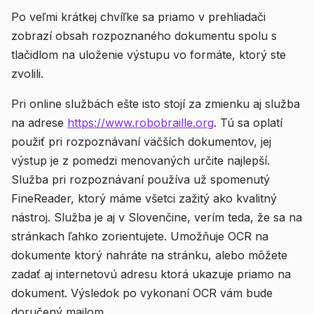
Po veľmi krátkej chvíľke sa priamo v prehliadači
zobrazí obsah rozpoznaného dokumentu spolu s
tlačidlom na uloženie výstupu vo formáte, ktorý ste
zvolili.
Pri online službách ešte isto stojí za zmienku aj služba
na adrese
https://www.robobraille.org
. Tú sa oplatí
použiť pri rozpoznávaní väčších dokumentov, jej
výstup je z pomedzi menovaných určite najlepší.
Služba pri rozpoznávaní používa už spomenutý
FineReader, ktorý máme všetci zažitý ako kvalitný
nástroj. Služba je aj v Slovenčine, verím teda, že sa na
stránkach ľahko zorientujete. Umožňuje OCR na
dokumente ktorý nahráte na stránku, alebo môžete
zadať aj internetovú adresu ktorá ukazuje priamo na
dokument. Výsledok po vykonaní OCR vám bude
doručený mailom.