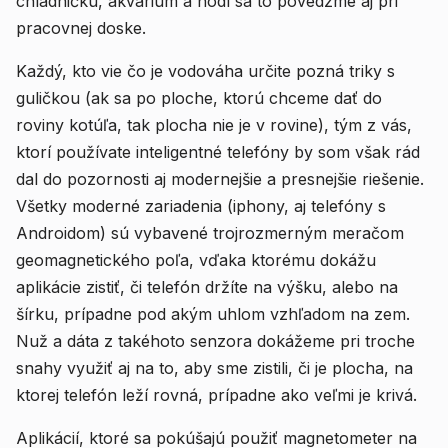
chladničku, akvárium a hodí sa to povedzme aj pri
pracovnej doske.
Každý, kto vie čo je vodováha určite pozná triky s
guličkou (ak sa po ploche, ktorú chceme dať do
roviny kotúľa, tak plocha nie je v rovine), tým z vás,
ktorí používate inteligentné telefóny by som však rád
dal do pozornosti aj modernejšie a presnejšie riešenie.
Všetky moderné zariadenia (iphony, aj telefóny s
Androidom) sú vybavené trojrozmerným meračom
geomagnetického poľa, vďaka ktorému dokážu
aplikácie zistiť, či telefón držíte na výšku, alebo na
šírku, prípadne pod akým uhlom vzhľadom na zem.
Nuž a dáta z takéhoto senzora dokážeme pri troche
snahy využiť aj na to, aby sme zistili, či je plocha, na
ktorej telefón leží rovná, prípadne ako veľmi je krivá.
Aplikácií, ktoré sa pokúšajú použiť magnetometer na