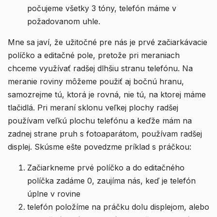
počujeme všetky 3 tóny, telefón máme v
požadovanom uhle.
Mne sa javí, že užitočné pre nás je prvé začiarkávacie
políčko a editačné pole, pretože pri meraniach
chceme využívať radšej dlhšiu stranu telefónu. Na
meranie roviny môžeme použiť aj bočnú hranu,
samozrejme tú, ktorá je rovná, nie tú, na ktorej máme
tlačidlá. Pri meraní sklonu veľkej plochy radšej
používam veľkú plochu telefónu a keďže mám na
zadnej strane pruh s fotoaparátom, používam radšej
displej. Skúsme ešte povedzme príklad s práčkou:
Začiarkneme prvé políčko a do editačného
políčka zadáme 0, zaujíma nás, keď je telefón
úplne v rovine
telefón položíme na práčku dolu displejom, alebo