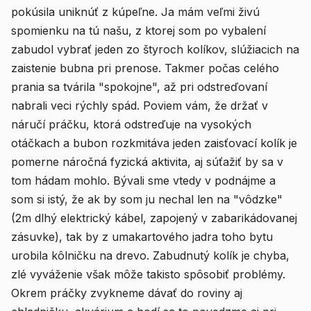
pokúsila uniknúť z kúpeľne. Ja mám veľmi živú
spomienku na tú našu, z ktorej som po vybalení
zabudol vybrať jeden zo štyroch kolíkov, slúžiacich na
zaistenie bubna pri prenose. Takmer počas celého
prania sa tvárila "spokojne", až pri odstreďovaní
nabrali veci rýchly spád. Poviem vám, že držať v
náručí práčku, ktorá odstreďuje na vysokých
otáčkach a bubon rozkmitáva jeden zaisťovací kolík je
pomerne náročná fyzická aktivita, aj súťažiť by sa v
tom hádam mohlo. Bývali sme vtedy v podnájme a
som si istý, že ak by som ju nechal len na "vôdzke"
(2m dlhý elektrický kábel, zapojený v zabarikádovanej
zásuvke), tak by z umakartového jadra toho bytu
urobila kôlničku na drevo. Zabudnutý kolík je chyba,
zlé vyváženie však môže takisto spôsobiť problémy.
Okrem práčky zvykneme dávať do roviny aj