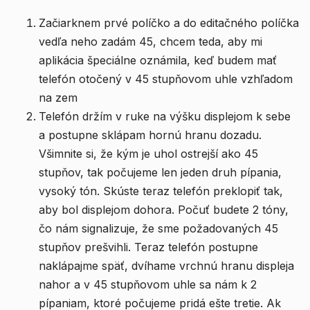
Začiarknem prvé políčko a do editačného políčka
vedľa neho zadám 45, chcem teda, aby mi
aplikácia špeciálne oznámila, keď budem mať
telefón otočený v 45 stupňovom uhle vzhľadom
na zem
Telefón držím v ruke na výšku displejom k sebe
a postupne sklápam hornú hranu dozadu.
Všimnite si, že kým je uhol ostrejší ako 45
stupňov, tak počujeme len jeden druh pípania,
vysoký tón. Skúste teraz telefón preklopiť tak,
aby bol displejom dohora. Počuť budete 2 tóny,
čo nám signalizuje, že sme požadovaných 45
stupňov prešvihli. Teraz telefón postupne
naklápajme späť, dvíhame vrchnú hranu displeja
nahor a v 45 stupňovom uhle sa nám k 2
pípaniam, ktoré počujeme pridá ešte tretie. Ak