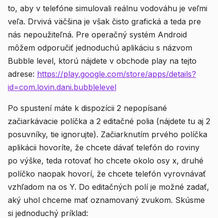
to, aby v telefóne simulovali reálnu vodováhu je veľmi
veľa. Drvivá väčšina je však čisto grafická a teda pre
nás nepoužiteľná. Pre operačný systém Android
môžem odporučiť jednoduchú aplikáciu s názvom
Bubble level, ktorú nájdete v obchode play na tejto
adrese:
https://play.google.com/store/apps/details?
id=com.lovin.dani.bubblelevel
Po spustení máte k dispozícii 2 nepopísané
začiarkávacie políčka a 2 editačné polia (nájdete tu aj 2
posuvníky, tie ignorujte). Začiarknutím prvého políčka
aplikácii hovoríte, že chcete dávať telefón do roviny
po výške, teda rotovať ho chcete okolo osy x, druhé
políčko naopak hovorí, že chcete telefón vyrovnávať
vzhľadom na os Y. Do editačných polí je možné zadať,
aký uhol chceme mať oznamovaný zvukom. Skúsme
si jednoduchý príklad: