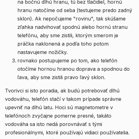
na bočnú dlhú hranu, tú bez tlačidiel, hornú
hranu natočíme od seba (testujeme predo zadný
sklon). Ak nepočujeme "rovinu", tak skúšame
zľahka nadvihovať spodnú alebo hornú stranu
telefónu, aby sme zistili, ktorým smerom je
práčka naklonená a podľa toho potom
nastavujeme nožičky.
rovnako postupujeme po tom, ako telefón
otočíme hornou hranou doprava a spodnou do
ľava, aby sme zistili pravo ľavý sklon.
Tvorivci si isto poradia, ak budú potrebovať dlhú
vodováhu, telefón stačí v takom prípade správne
upevniť na dlhú latu. Hoci sú magnetometre v
telefónoch zvyčajne pomerne presné, takáto
vodováha sa isto nedá porovnávať s tými
profesionálnymi, ktoré používajú vidiaci používatelia.