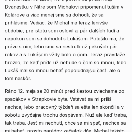
Dvanástku v Nitre som Michalovi pripomenul tuším v
Kolárove a viac menej sme sa dohodli, že sa
prihlásime. Vediac, že Michal má teraz lenivšie
obdobie, pre istotu som oslovil aj pár ďalších ľudí a
napokon som sa dohodol s Lukášom. Potešilo ma, že
práve s ním, lebo sme sa nestretli už pekných pár
rokov a s Lukášom vždy bolo o čom. Teraz pravdaže
hrozilo, že keď príde už nebude o čom so mnou, lebo
Lukáš mal so mnou behať popoludňajšiu časť, ale o
tom neskôr.
Ráno 12. mája sa 20 minút pred šiestou zviechame zo
spacákov v Strapkovie byte. Vstávať sa mi príliš
nechce, lebo pracovný týždeň sa ešte len skončil a v
sobotu zvyčajne trochu dospávam. Nuž ale keď treba,
tak treba. Jesť mi nechutí, chce sa mi spať, nechce sa
mi behať, prosto parádny začiatok dňa. Michal takisto