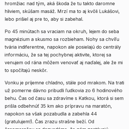
hromžiac nad tým, aká škoda že tu takto daromne
hliviem, skúšam masáž. Mrzí ma to aj kvôli Lukášovi,
lebo prišiel aj pre to, aby si zabehal.
Po 45 minútach sa vraciam na okruh, lejem do seba
magnézium a skusmo sa rozbieham. Nohy sa chvíľu
tvária indiferentne, napokon ale posielajú do centrály
informáciu, že sa tej pochybnej aktivite, ktorej sa
venujem od rána môžem venovať aj naďalej, ale že mi
to spočítajú neskôr.
Vonku je príjemne chladno, stále pod mrakom. Na trati
už pomerne dávno pribudli ľudkovia zo 6 hodinového
behu. Čas od času sa zdravíme s Katkou, ktorá si sem
prišla odbehnúť 35 km ako prípravu na maratón,
napokon sa však pozabudla a zabehla 44
(gratulujem!). Čas zrazu strašne beží. Od