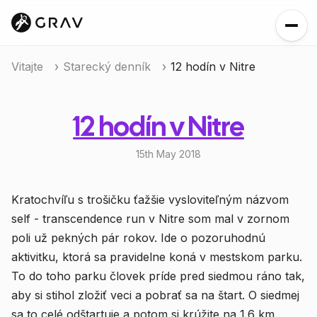
Vitajte
Starecký denník
12 hodín v Nitre
12 hodín v Nitre
15th May 2018
Kratochvíľu s trošičku ťažšie vysloviteľným názvom
self - transcendence run v Nitre som mal v zornom
poli už pekných pár rokov. Ide o pozoruhodnú
aktivitku, ktorá sa pravidelne koná v mestskom parku.
To do toho parku človek príde pred siedmou ráno tak,
aby si stihol zložiť veci a pobrať sa na štart. O siedmej
sa to celé odštartuje a potom si krúžite na 1.6 km