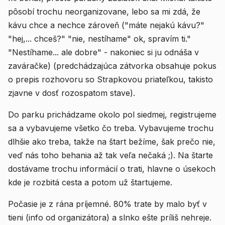
pôsobí trochu neorganizovane, lebo sa mi zdá, že
kávu chce a nechce zároveň ("máte nejakú kávu?"
"hej,... chceš?" "nie, nestíhame" ok, spravím ti."
"Nestíhame... ale dobre" - nakoniec si ju odnáša v
zaváračke) (predchádzajúca zátvorka obsahuje pokus
o prepis rozhovoru so Strapkovou priateľkou, takisto
zjavne v dosť rozospatom stave).
Do parku prichádzame okolo pol siedmej, registrujeme
sa a vybavujeme všetko čo treba. Vybavujeme trochu
dlhšie ako treba, takže na štart bežíme, šak prečo nie,
veď nás toho behania až tak veľa nečaká ;). Na štarte
dostávame trochu informácií o trati, hlavne o úsekoch
kde je rozbitá cesta a potom už štartujeme.
Počasie je z rána príjemné. 80% trate by malo byť v
tieni (info od organizátora) a slnko ešte príliš nehreje.