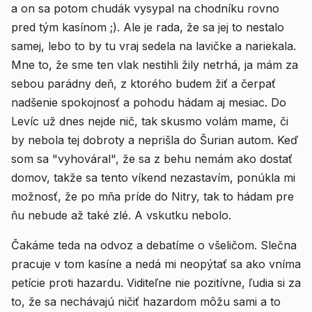
a on sa potom chudák vysypal na chodníku rovno
pred tým kasínom ;). Ale je rada, že sa jej to nestalo
samej, lebo to by tu vraj sedela na lavičke a nariekala.
Mne to, že sme ten vlak nestihli žily netrhá, ja mám za
sebou parádny deň, z ktorého budem žiť a čerpať
nadšenie spokojnosť a pohodu hádam aj mesiac. Do
Levíc už dnes nejde nič, tak skusmo volám mame, či
by nebola tej dobroty a neprišla do Šurian autom. Keď
som sa "vyhováral", že sa z behu nemám ako dostať
domov, takže sa tento víkend nezastavím, ponúkla mi
možnosť, že po mňa príde do Nitry, tak to hádam pre
ňu nebude až také zlé. A vskutku nebolo.
Čakáme teda na odvoz a debatíme o všeličom. Slečna
pracuje v tom kasíne a nedá mi neopýtať sa ako vníma
petície proti hazardu. Viditeľne nie pozitívne, ľudia si za
to, že sa nechávajú ničiť hazardom môžu sami a to