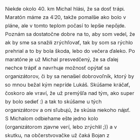
Niekde okolo 40. km Michal hlási, že sa dosť trápi.
Maratón máme za 4:20, takže pomalšie ako bolo v
pláne, ale v tomto teplom počasí to lepšie nepôjde.
Poznám sa dostatočne dobre na to, aby som vedel, že
ak by sme sa snažili zrýchľovať, tak by som sa rýchlo
prehrial a to by bola škoda, lebo do večera ďaleko. Po
maratóne je už Michal presvedčený, že sa ďalej
nechce trápiť a navrhuje možnosť opýtať sa
organizátorov, či by sa nenašiel dobrovoľník, ktorý by
so mnou bežal kým nepríde Lukáš. Skúšame kráčať,
čoskoro ale vraví, že už premýšľa nad tým, ako super
by bolo sedieť :) a tak to skúšame u tých
organizátorov a oni sľubujú, že skúsia niekoho nájsť.
S Michalom odbiehame ešte jedno kolo
(organizátorom zjavne verí, lebo zrýchlil ;)) a v
skutku, na občerstvovačke už čaká Bojan z