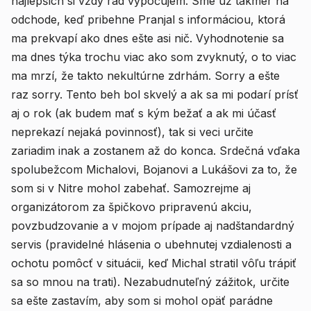
najlepších si vždy rád vypočujem. Sme už takmer na
odchode, keď pribehne Pranjal s informáciou, ktorá
ma prekvapí ako dnes ešte asi nič. Vyhodnotenie sa
ma dnes týka trochu viac ako som zvyknutý, o to viac
ma mrzí, že takto nekultúrne zdrhám. Sorry a ešte
raz sorry. Tento beh bol skvelý a ak sa mi podarí prísť
aj o rok (ak budem mať s kým bežať a ak mi účasť
neprekazí nejaká povinnosť), tak si veci určite
zariadim inak a zostanem až do konca. Srdečná vďaka
spolubežcom Michalovi, Bojanovi a Lukášovi za to, že
som si v Nitre mohol zabehať. Samozrejme aj
organizátorom za špičkovo pripravenú akciu,
povzbudzovanie a v mojom prípade aj nadštandardný
servis (pravidelné hlásenia o ubehnutej vzdialenosti a
ochotu pomôcť v situácii, keď Michal stratil vôľu trápiť
sa so mnou na trati). Nezabudnuteľný zážitok, určite
sa ešte zastavím, aby som si mohol opäť parádne