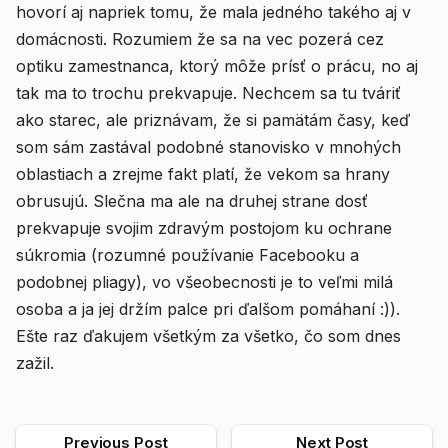
hovorí aj napriek tomu, že mala jedného takého aj v
domácnosti. Rozumiem že sa na vec pozerá cez
optiku zamestnanca, ktorý môže prísť o prácu, no aj
tak ma to trochu prekvapuje. Nechcem sa tu tváriť
ako starec, ale priznávam, že si pamätám časy, keď
som sám zastával podobné stanovisko v mnohých
oblastiach a zrejme fakt platí, že vekom sa hrany
obrusujú. Slečna ma ale na druhej strane dosť
prekvapuje svojim zdravým postojom ku ochrane
súkromia (rozumné používanie Facebooku a
podobnej pliagy), vo všeobecnosti je to veľmi milá
osoba a ja jej držím palce pri ďalšom pomáhaní :)).
Ešte raz ďakujem všetkým za všetko, čo som dnes
zažil.
Previous Post
Next Post