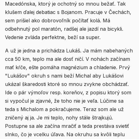
Macedónska, ktorý je ochotný so mnou bežať. Tak
klušem ďalej debatiac s Bojanom. Pracuje v Čechách,
sem prišiel ako dobrovoľník počítať kolá. Má
odbehnutý pol maratón, radšej ale jazdí na bicykli.
Vedenie zvláda perfektne, beží sa super.
A už je jedna a prichádza Lukáš. Ja mám nabehaných
cca 50 km, teplo ma ale dosť ničí. V nohách začínam
mať kŕče, ešte pomáha magnézium a chladenie. Prvý
"Lukášov" okruh s nami beží Michal aby Lukášovi
ukázal škaredosti ktoré so mnou zvykne obchádzať.
Ide o pár výmoľov resp. koreňov, z popisu ktorý som
si vypočul je zjavné, že toho nie je veľa. Lúčime sa
teda s Michalom a pokračujeme. Teraz som ale už
zničený aj ja. Je mi teplo, nohy stále štrajkujú.
Postupne sa ale začína mračiť a teda prestáva svietiť
slnko, čo je vcelku úľava. Na okruhu sa kvôli teplu