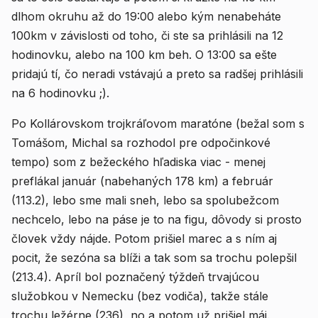
dlhom okruhu až do 19:00 alebo kým nenabeháte
100km v závislosti od toho, či ste sa prihlásili na 12
hodinovku, alebo na 100 km beh. O 13:00 sa ešte
pridajú tí, čo neradi vstávajú a preto sa radšej prihlásili
na 6 hodinovku ;).
Po Kollárovskom trojkráľovom maratóne (bežal som s
Tomášom, Michal sa rozhodol pre odpočinkové
tempo) som z bežeckého hľadiska viac - menej
preflákal január (nabehaných 178 km) a február
(113.2), lebo sme mali sneh, lebo sa spolubežcom
nechcelo, lebo na páse je to na figu, dôvody si prosto
človek vždy nájde. Potom prišiel marec a s ním aj
pocit, že sezóna sa blíži a tak som sa trochu polepšil
(213.4). Apríl bol poznačený týždeň trvajúcou
služobkou v Nemecku (bez vodiča), takže stále
trochu ležérne (236), no a potom už prišiel máj.