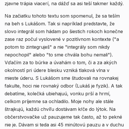
zjavne trápia viacerí, na dážď sa asi teší takmer každý.
Na začiatku tohoto textu som spomenul, že sa teším
na beh s Lukášom. Tak si napríklad predstavte, že
slovo integrál som hádam po šiestich rokoch konečne
zase raz počul vyslovené v pozitívnom kontexte ("a
potom to zintegruješ" a nie "integrály som nikdy
nepochopil" alebo "to sme chvála bohu nemali").
Vďačím za to búrke a úvahám o tom, či a za akých
okolností pri údere blesku vzniká tlaková vlna v
mieste úderu. S Lukášom sme študovali na rovnakej
fakulte, hoci nie rovnaký odbor (Lukáš je fyzik). A tak
debatíme, kolečká ubiehajuú, vonku prší a hrmí,
celkom príjemne sa ochladilo. Moje nohy ale stále
štrajkujú, každú chvíľu dostávam kŕče do lýtok. Na
občerstvovačke už pauzujeme tak často, až to pekné
nie je. Dávam si teda asi 45 minútovú pauzu a v duchu