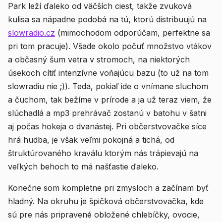
Park leží ďaleko od väčších ciest, takže zvuková
kulisa sa nápadne podobá na tú, ktorú distribuujú na
slowradio.cz
(mimochodom odporúčam, perfektne sa
pri tom pracuje). Všade okolo počuť množstvo vtákov
a občasný šum vetra v stromoch, na niektorých
úsekoch cítiť intenzívne voňajúcu bazu (to už na tom
slowradiu nie ;)). Teda, pokiaľ ide o vnímane sluchom
a čuchom, tak bežíme v prírode a ja už teraz viem, že
slúchadlá a mp3 prehrávač zostanú v batohu v šatni
aj počas hokeja o dvanástej. Pri občerstvovačke síce
hrá hudba, je však veľmi pokojná a tichá, od
štruktúrovaného kraválu ktorým nás trápievajú na
veľkých behoch to má našťastie ďaleko.
Konečne som kompletne pri zmysloch a začínam byť
hladný. Na okruhu je špičková občerstvovačka, kde
sú pre nás pripravené obložené chlebíčky, ovocie,