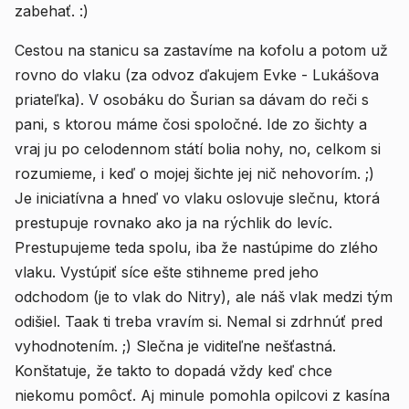
zabehať. :)
Cestou na stanicu sa zastavíme na kofolu a potom už
rovno do vlaku (za odvoz ďakujem Evke - Lukášova
priateľka). V osobáku do Šurian sa dávam do reči s
pani, s ktorou máme čosi spoločné. Ide zo šichty a
vraj ju po celodennom státí bolia nohy, no, celkom si
rozumieme, i keď o mojej šichte jej nič nehovorím. ;)
Je iniciatívna a hneď vo vlaku oslovuje slečnu, ktorá
prestupuje rovnako ako ja na rýchlik do levíc.
Prestupujeme teda spolu, iba že nastúpime do zlého
vlaku. Vystúpiť síce ešte stihneme pred jeho
odchodom (je to vlak do Nitry), ale náš vlak medzi tým
odišiel. Taak ti treba vravím si. Nemal si zdrhnúť pred
vyhodnotením. ;) Slečna je viditeľne nešťastná.
Konštatuje, že takto to dopadá vždy keď chce
niekomu pomôcť. Aj minule pomohla opilcovi z kasína