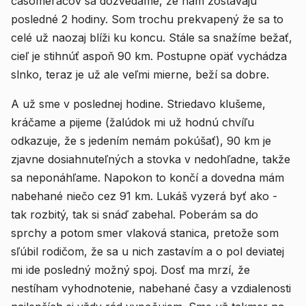
časomeračov sa dozvedáme, že nám zostávajú
posledné 2 hodiny. Som trochu prekvapený že sa to
celé už naozaj blíži ku koncu. Stále sa snažíme bežať,
cieľ je stihnúť aspoň 90 km. Postupne opäť vychádza
slnko, teraz je už ale veľmi mierne, beží sa dobre.
A už sme v poslednej hodine. Striedavo klušeme,
kráčame a pijeme (žalúdok mi už hodnú chvíľu
odkazuje, že s jedením nemám pokúšať), 90 km je
zjavne dosiahnuteľných a stovka v nedohľadne, takže
sa neponáhľame. Napokon to končí a dovedna mám
nabehané niečo cez 91 km. Lukáš vyzerá byť ako -
tak rozbitý, tak si snáď zabehal. Poberám sa do
sprchy a potom smer vlaková stanica, pretože som
sľúbil rodičom, že sa u nich zastavím a o pol deviatej
mi ide posledný možný spoj. Dosť ma mrzí, že
nestíham vyhodnotenie, nabehané časy a vzdialenosti