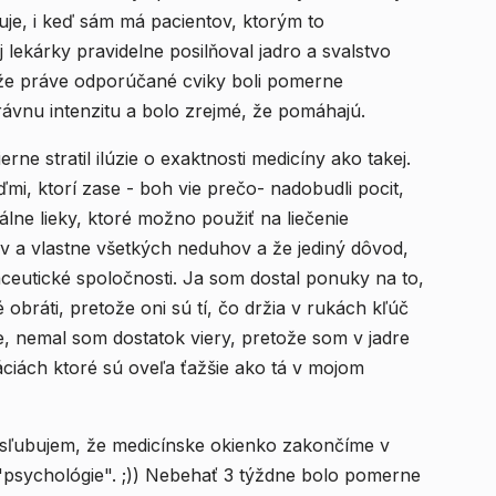
uje, i keď sám má pacientov, ktorým to
ekárky pravidelne posilňoval jadro a svalstvo
ože práve odporúčané cviky boli pomerne
právnu intenzitu a bolo zrejmé, že pomáhajú.
e stratil ilúzie o exaktnosti medicíny ako takej.
ďmi, ktorí zase - boh vie prečo- nadobudli pocit,
zálne lieky, ktoré možno použiť na liečenie
bov a vlastne všetkých neduhov a že jediný dôvod,
eutické spoločnosti. Ja som dostal ponuky na to,
 obráti, pretože oni sú tí, čo držia v rukách kľúč
e, nemal som dostatok viery, pretože som v jadre
uáciách ktoré sú oveľa ťažšie ako tá v mojom
ak sľubujem, že medicínske okienko zakončíme v
"psychológie". ;)) Nebehať 3 týždne bolo pomerne