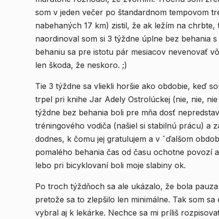
som v jeden večer po štandardnom tempovom tré
nabehaných 17 km) zistil, že ak ležím na chrbte,
naordinoval som si 3 týždne úplne bez behania s
behaniu sa pre istotu pár mesiacov nevenovať 
len škoda, že neskoro. ;)
Tie 3 týždne sa vliekli horšie ako obdobie, keď s
trpel pri knihe Jar Adely Ostrolúckej (nie, nie, ni
týždne bez behania boli pre mňa dosť nepredstavi
tréningového vodiča (našiel si stabilnú prácu) a
dodnes, k čomu jej gratulujem a v ˇďalšom období želám jej veľa trpezlivosti;)), ktorá sa okrem
pomalého behania čas od času ochotne povozí aj
lebo pri bicyklovaní boli moje slabiny ok.
Po troch týždňoch sa ale ukázalo, že bola pauza pr
pretože sa to zlepšilo len minimálne. Tak som sa
vybral aj k lekárke. Nechce sa mi príliš rozpisov