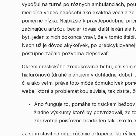
vypočul na turné po rôznych ambulanciách, pouč
medicína vôbec nepôsobí ako exaktná veda a že 
pomerne nízka. Najbližšie k pravdepodobnej príči
začínajúcu artrózu bedier (dvaja ďalší lekári ale 
byť, jeden z nich dokonca vraví, že v tomto štádiu
Nech už je dôvod akýkoľvek, po prebicyklovanej z
postupne začalo pozvoľna zlepšovať.
Okrem drastického zredukovania behu, dal som si
hialurónovú (druhé plánujem v dohľadnej dobe).
či a ako veľmi práve toto môže čomukoľvek pomô
webe, ktoré s problematikou súvisia, tak zistíte, ž
Áno funguje to, pomáha to tisíckam bežcov 
žiadne výskumy ktoré by potvrdzovali, že to
zdravotné poisťovne hradia len tak, ako to a
Ja som stavil na odporúčanie ortopéda, ktorý lieč