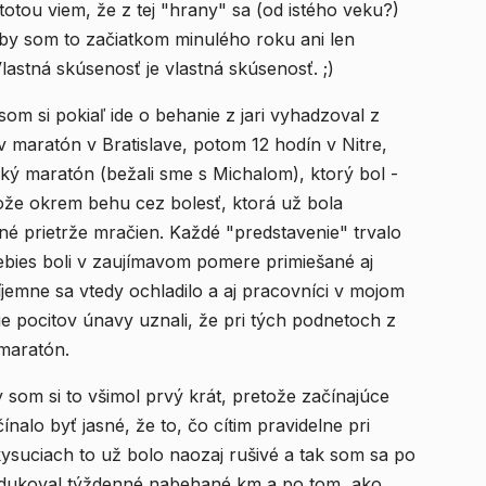
tého veku?)
som to začiatkom minulého roku ani len
lastná skúsenosť je vlastná skúsenosť. ;)
om si pokiaľ ide o behanie z jari vyhadzoval z
 maratón v Bratislave, potom 12 hodín v Nitre,
 maratón (bežali sme s Michalom), ktorý bol -
ože okrem behu cez bolesť, ktorá už bola
itné prietrže mračien. Každé "predstavenie" trvalo
 nebies boli v zaujímavom pomere primiešané aj
dy ochladilo a aj pracovníci v mojom
ie pocitov únavy uznali, že pri tých podnetoch z
 maratón.
y som si to všimol prvý krát, pretože začínajúce
ínalo byť jasné, že to, čo cítim pravidelne pri
suciach to už bolo naozaj rušivé a tak som sa po
edukoval týždenné nabehané km a po tom, ako