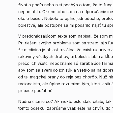
život a podľa neho niet pochýb o tom, že to fung
nepomohlo. Okrem toho som na odporúčanie inej l
okolo bedier. Nebolo to úplne jednoduché, pret
bolestivé, ale postupne sa mi podarilo nájsť tú s
V predchádzajúcom texte som napísal, že som miern
Pri riešení svojho problému som sa stretol aj s ľu
že medicína je oblasť triviálna, že existujú univer
rakoviny všetkých druhov, aj bolesti slabín a kĺ
prečo ich všetci nepoznáme sú zarábajúce farmac
aby som sa zveril do ich rúk a všetko sa na dobré
od tej magickej brány do raja bez chorôb. Nuž ni
racionalista, ale úplne rozumiem tým, ktorí v sit
prípade podľahnú.
Nudné čítanie čo? Ak niekto ešte stále čítate, t
tomto odseku, zabrúsme však ešte na chvíľu do 