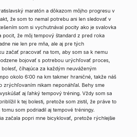
Bratislavský maratón a dôkazom môjho progresu v
akt, že som to nemal potrebu ani len sledovať v
otešením som si vychutnával pocity ako je svalovka
 pocit, že môj tempový štandard z pred roka
dne nie len pre mňa, ale aj pre tých
tku začať pracovať na tom, aby som sa k nemu
rodzene bojovať s potrebou urýchľovať proces,
a bolesť, číhajúca za každým neuváženým
empo okolo 6:00 na km takmer hraničné, takže náš
 so zrýchľovaním nikam neponáhľal. Behy sme
, vyskúšať aj ľahký tempový tréning. Vždy som sa
blížil k tej bolesti, pretože som zistil, že práve to
a tomu som podriadil aj tempové tréningy.
a začala popri mne bicyklovať, pretože rýchlejšie