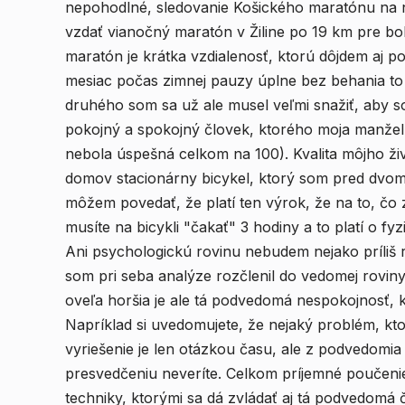
nepohodlné, sledovanie Košického maratónu na 
vzdať vianočný maratón v Žiline po 19 km pre bol
maratón je krátka vzdialenosť, ktorú dôjdem aj p
mesiac počas zimnej pauzy úplne bez behania to 
druhého som sa už ale musel veľmi snažiť, aby s
pokojný a spokojný človek, ktorého moja manžel
nebola úspešná celkom na 100). Kvalita môjho života sa o čosi zlepšila po tom, ako som si dovliekol
domov stacionárny bicykel, ktorý som pred dvoma
môžem povedať, že platí ten výrok, že na to, čo
musíte na bicykli "čakať" 3 hodiny a to platí o fy
Ani psychologickú rovinu nebudem nejako príliš 
som pri seba analýze rozčlenil do vedomej rovin
oveľa horšia je ale tá podvedomá nespokojnosť, k
Napríklad si uvedomujete, že nejaký problém, ktor
vyriešenie je len otázkou času, ale z podvedomia
presvedčeniu neveríte. Celkom príjemné poučenie v
techniky, ktorými sa dá zvládať aj tá podvedomá 