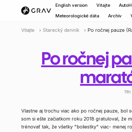
English version
Vitajte
AutoH
Meteorologické dáta
Archív
Vitajte
Starecký denník
Po ročnej pauze (R
Po ročnej p
marató
11t
Vlastne aj trochu viac ako po ročnej pauze, bol 
som si ešte začiatkom roku 2018 gratuloval, že m
trénovať tak, že všetky "boliestky" viac- menej 