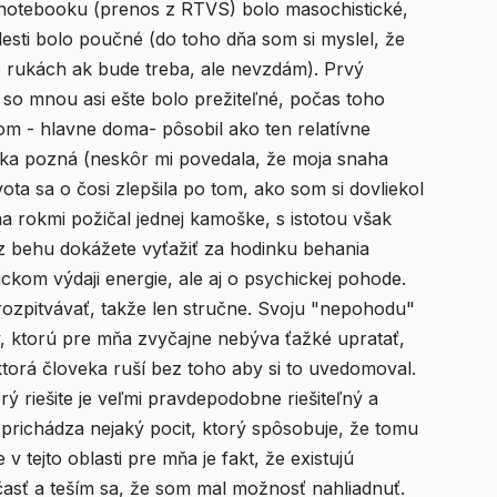
notebooku (prenos z RTVS) bolo masochistické,
esti bolo poučné (do toho dňa som si myslel, že
o rukách ak bude treba, ale nevzdám). Prvý
so mnou asi ešte bolo prežiteľné, počas toho
om - hlavne doma- pôsobil ako ten relatívne
ka pozná (neskôr mi povedala, že moja snaha
 rokmi požičal jednej kamoške, s istotou však
 z behu dokážete vyťažiť za hodinku behania
zickom výdaji energie, ale aj o psychickej pohode.
rozpitvávať, takže len stručne. Svoju "nepohodu"
y, ktorú pre mňa zvyčajne nebýva ťažké upratať,
torá človeka ruší bez toho aby si to uvedomoval.
ý riešite je veľmi pravdepodobne riešiteľný a
 prichádza nejaký pocit, ktorý spôsobuje, že tomu
 tejto oblasti pre mňa je fakt, že existujú
časť a teším sa, že som mal možnosť nahliadnuť.