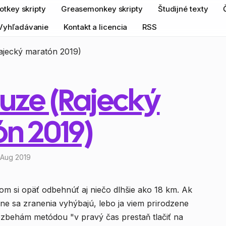
otkey skripty
Greasemonkey skripty
Študijné texty
Vyhľadávanie
Kontakt a licencia
RSS
ajecký maratón 2019)
auze (Rajecký
n 2019)
h Aug 2019
som si opäť odbehnúť aj niečo dlhšie ako 18 km. Ak
ne sa zranenia vyhýbajú, lebo ja viem prirodzene
rozbehám metódou "v pravý čas prestaň tlačiť na