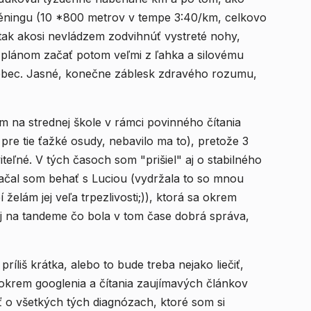
ningu (10 *800 metrov v tempe 3:40/km, celkovo
 tak akosi nevládzem zodvihnúť vystreté nohy,
 plánom začať potom veľmi z ľahka a silovému
vôbec. Jasné, konečne záblesk zdravého rozumu,
om na strednej škole v rámci povinného čítania
e pre tie ťažké osudy, nebavilo ma to), pretože 3
teľné. V tých časoch som "prišiel" aj o stabilného
 začal som behať s Luciou (vydržala to so mnou
 na tandeme čo bola v tom čase dobrá správa,
íliš krátka, alebo to bude treba nejako liečiť,
 okrem googlenia a čítania zaujímavých článkov
ať o všetkých tých diagnózach, ktoré som si