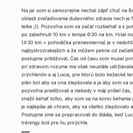
Na jar som si samozrejme nechal zájsť chuť na 
oblasti zveľaďovania duševného zdravia nech je f
telke ;)). Pozvoľna som sa začal rozbiehať a s p
po zabehnutí 10 km v tempe 6:30 na km. Hrial ma
(4:30 km = pohodička prenesmierna) je v nedohľa
najbystrozrakejších a že môžem pekne od začia
postupne približoval. Čas od času som musel pri
pri zdravom rozume ma však neustále udržiaval
zrýchlením a aj Lucia, pre ktorú bolo bežecké t
plán bol aby sa ona zlepšovala a ja aby som sa
pozvoľna predlžovali a niekedy v máji prišiel čas
snažil behať toľko, aby som sa na konci behania pri
je najlepšie ak chcem, aby sa všetko zlepšovalo 
Postupne sme sa prepracovali do štádia, keď Luci
tréningy boli pre ňu prirýchle.