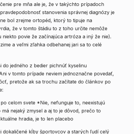
enie pre mňa ale je, že v takýchto prípadoch
pravdepodobnosť stanovenia správnej diagnózy je
ne bol zrejme ortopéd, ktorý to tipuje na
tvrdia, že v tomto štádiu to z toho určite nemôže
 niekto povie že začínajúca artróza a iný že nie).
ime a veľmi zľahka odbehanej jari sa to celé
 do jedného z bedier pichnúť kyselinu
 Ani v tomto prípade neviem jednoznačne povedať,
cť, pretože ak sa trochu začítate do článkov po
e:
po celom svete *Nie, nefunguje to, neexistujú
 má nejaký zmysel a aj to je dôvod, prečo to
ktuálne hradia, je to len placebo
i dokaličené kĺby športovcov a starých ľudí celý