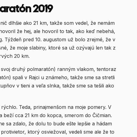
aratón 2019
m nič dlhšie ako 21 km, takže som vedel, že nemám
ovoril že hej, ale hovoril to tak, ako keď nebehá,
ng. Týždeň pred 10. augustom už bolo zrejmé, že v
sné, že moje slabiny, ktoré sa už ozývajú len tak z
rvých 20 km.
úť svoj druhý polmaratón) ranným vlakom, tentoraz
pňov v tieni a veľa slnka, takže sme sa tešili ako
 rýchlo. Teda, prinajmenšom na moje pomery. V
sa beží cca 21 km do kopca, smerom do Čičmian.
 sa zdalo, že dolu to bude ešte lepšie a hádam
otivietor, ktorý osviežoval, vedeli sme ale že to