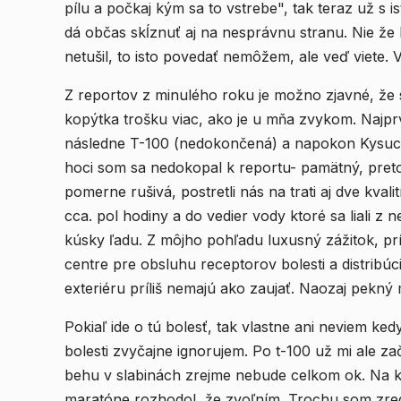
pílu a počkaj kým sa to vstrebe", tak teraz už s istotou viem, že z tej "hrany" sa (od is
dá občas skĺznuť aj na nesprávnu stranu. Nie že by 
netušil, to isto povedať nemôžem, ale veď viete. V
Z reportov z minulého roku je možno zjavné, že s
kopýtka trošku viac, ako je u mňa zvykom. Najprv
následne T-100 (nedokončená) a napokon Kysucký
hoci som sa nedokopal k reportu- pamätný, pret
pomerne rušivá, postretli nás na trati aj dve kval
cca. pol hodiny a do vedier vody ktoré sa liali z
kúsky ľadu. Z môjho pohľadu luxusný zážitok, príjemne sa vte
centre pre obsluhu receptorov bolesti a distribúc
exteriéru príliš nemajú ako zaujať. Naozaj pekný
Pokiaľ ide o tú bolesť, tak vlastne ani neviem ked
bolesti zvyčajne ignorujem. Po t-100 už mi ale zač
behu v slabinách zrejme nebude celkom ok. Na ky
maratóne rozhodol, že zvoľním. Trochu som zr