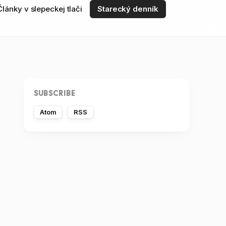
Články v slepeckej tlači
Starecký denník
SUBSCRIBE
Atom
RSS