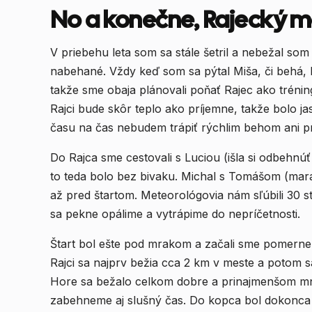
No a konečne, Rajecký m
V priebehu leta som sa stále šetril a nebežal so
nabehané. Vždy keď som sa pýtal Miša, či behá, h
takže sme obaja plánovali poňať Rajec ako tréni
Rajci bude skôr teplo ako príjemne, takže bolo ja
času na čas nebudem trápiť rýchlim behom ani p
Do Rajca sme cestovali s Luciou (išla si odbehn
to teda bolo bez bivaku. Michal s Tomášom (maratón) spali v Rajci u známeho, takže sme sa stretli
až pred štartom. Meteorológovia nám sľúbili 30 stu
sa pekne opálime a vytrápime do nepríčetnosti.
Štart bol ešte pod mrakom a začali sme pomerne
Rajci sa najprv bežia cca 2 km v meste a potom 
Hore sa bežalo celkom dobre a prinajmenšom mne
zabehneme aj slušný čas. Do kopca bol dokonca pr