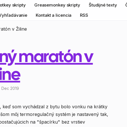
otkey skripty
Greasemonkey skripty
Študijné texty
Vyhľadávanie
Kontakt a licencia
RSS
tón v Žiline
čný maratón v
line
 Dec 2019
o, keď som vychádzal z bytu bolo vonku na krátky
nšom môj termoregulačný systém je nastavený tak,