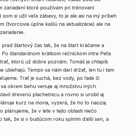
m zariadení ktoré používam pri trénovaní
 som si užil veľa zábavy, to je ale asi na iný príbeh
zariadenie.
i pred štartový čas tak, že na štart kráčame a
). Po štandardnom krátkom rečníckom intre Peťa
trať, ktorú už dobre poznám. Tomáš je chlapík
 ubiehajú. Tempo sa nám darí držať, len tu i tam
jeme. Trať je suchá, bez vody, po ľade či
 sa okrem behu venuje aj množstvu iných
avil drevenú plachetnicu a rovno si urobil aj
lánuje kurz na moria, vyzerá, že ho to naozaj
o plánujeme, že v lete v tejto oblasti niečo
 tak, že si v budúcom roku splním ďalší sen, a