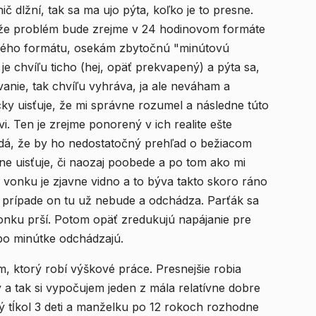
č dlžní, tak sa ma ujo pýta, koľko je to presne.
že problém bude zrejme v 24 hodinovom formáte
ového formátu, osekám zbytočnú "minútovú
je chvíľu ticho (hej, opäť prekvapený) a pýta sa,
anie, tak chvíľu vyhráva, ja ale neváham a
y uisťuje, že mi správne rozumel a následne túto
 Ten je zrejme ponorený v ich realite ešte
zdá, že by ho nedostatočný prehľad o bežiacom
ne uisťuje, či naozaj poobede a po tom ako mi
 vonku je zjavne vidno a to býva takto skoro ráno
m prípade on tu už nebude a odchádza. Parťák sa
vonku prší. Potom opäť zredukujú napájanie pre
 po minútke odchádzajú.
, ktorý robí výškové práce. Presnejšie robia
a tak si vypočujem jeden z mála relatívne dobre
rý tĺkol 3 deti a manželku po 12 rokoch rozhodne