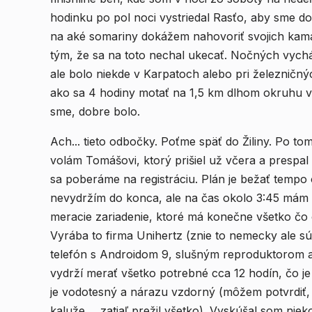
hodinku po pol noci vystriedal Rasťo, aby sme do
na aké somariny dokážem nahovoriť svojich kama
tým, že sa na toto nechal ukecať. Nočných vych
ale bolo niekde v Karpatoch alebo pri železničný
ako sa 4 hodiny motať na 1,5 km dlhom okruhu v m
sme, dobre bolo.
Ach... tieto odbočky. Poťme späť do Žiliny. Po to
volám Tomášovi, ktorý prišiel už včera a prespal
sa poberáme na registráciu. Plán je bežať tempo o
nevydržím do konca, ale na čas okolo 3:45 mám
meracie zariadenie, ktoré má konečne všetko čo 
Vyrába to firma Unihertz (znie to nemecky ale sú
telefón s Androidom 9, slušným reproduktorom a
vydrží merať všetko potrebné cca 12 hodín, čo j
je vodotesný a nárazu vzdorný (môžem potvrdiť, 
kaluže,... zatiaľ prežil všetko). Vyskúšal som ni