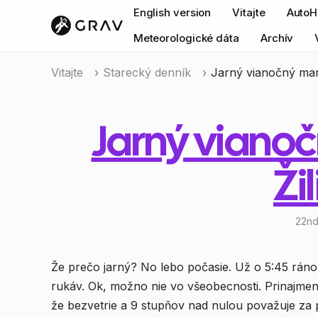
English version
Vitajte
AutoH
Meteorologické dáta
Archív
Vitajte
Starecký denník
Jarný vianočný mara
Jarný viano
Ži
22nd
Že prečo jarný? No lebo počasie. Už o 5:45 rán
rukáv. Ok, možno nie vo všeobecnosti. Prinajme
že bezvetrie a 9 stupňov nad nulou považuje za postačujúcich na "špacírku" bez vrstiev