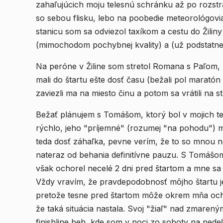
zahaľujúcich moju telesnú schránku až po rozst
so sebou flisku, lebo na poobedie meteorológovia
stanicu som sa odviezol taxíkom a cestu do Žilin
(mimochodom pochybnej kvality) a (už podstatne
Na peróne v Žiline som stretol Romana s Paľom, k
mali do štartu ešte dosť času (bežali pol maratón 
zaviezli ma na miesto činu a potom sa vrátili na s
Bežať plánujem s Tomášom, ktorý bol v mojich t
rýchlo, jeho "príjemné" (rozumej "na pohodu") 
teda dosť záhaľka, pevne verím, že to so mnou n
nateraz od behania definitívne pauzu. S Tomášo
však ochorel necelé 2 dni pred štartom a mne sa
Vždy vravím, že pravdepodobnosť môjho štartu j
pretože tesne pred štartom môže okrem mňa ochori
že taká situácia nastala. Svoj "žiaľ" nad zmarený
finishline beh, kde som v noci zo soboty na ned