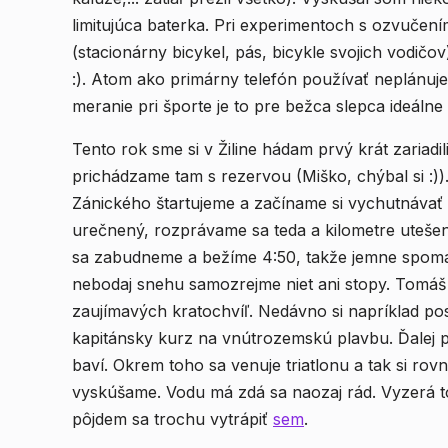
limitujúca baterka. Pri experimentoch s ozvučení
(stacionárny bicykel, pás, bicykle svojich vodičov)
:). Atom ako primárny telefón používať neplánujem (tvorcovia úplne kašlú na aktualizácie) ale na
meranie pri športe je to pre bežca slepca ideálne 
Tento rok sme si v Žiline hádam prvý krát zariadil
prichádzame tam s rezervou (Miško, chýbal si :)
Zánického štartujeme a začíname si vychutnávať 
urečnený, rozprávame sa teda a kilometre utešene
sa zabudneme a bežíme 4:50, takže jemne spomaľu
nebodaj snehu samozrejme niet ani stopy. Tomáš
zaujímavých kratochvíľ. Nedávno si napríklad post
kapitánsky kurz na vnútrozemskú plavbu. Ďalej p
baví. Okrem toho sa venuje triatlonu a tak si rovn
vyskúšame. Vodu má zdá sa naozaj rád. Vyzerá to
pôjdem sa trochu vytrápiť
sem
.