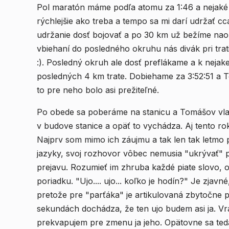
Pol maratón máme podľa atomu za 1:46 a nejaké 
rýchlejšie ako treba a tempo sa mi darí udržať c
udržanie dosť bojovať a po 30 km už bežíme nao
vbiehaní do posledného okruhu nás divák pri trati 
:). Posledný okruh ale dosť preflákame a k nejak
posledných 4 km trate. Dobiehame za 3:52:51 a T
to pre neho bolo asi prežiteľné.
Po obede sa poberáme na stanicu a Tomášov vla
v budove stanice a opäť to vychádza. Aj tento 
Najprv som mimo ich záujmu a tak len tak letmo 
jazyky, svoj rozhovor vôbec nemusia "ukrývať"
prejavu. Rozumieť im zhruba každé piate slovo, on
poriadku. "Ujo.... ujo... koľko je hodín?" Je zjav
pretože pre "parťáka" je artikulovaná zbytočne 
sekundách dochádza, že ten ujo budem asi ja. Vra
prekvapujem pre zmenu ja jeho. Opätovne sa ted