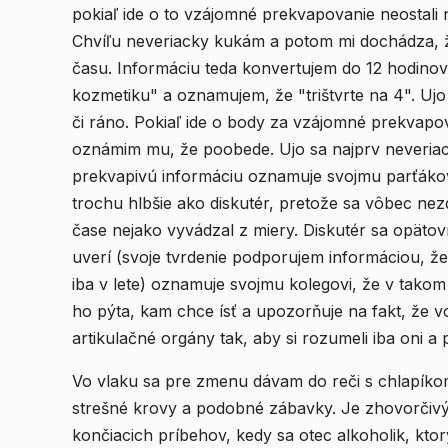
pokiaľ ide o to vzájomné prekvapovanie neostali ni
Chvíľu neveriacky kukám a potom mi dochádza, 
času. Informáciu teda konvertujem do 12 hodin
kozmetiku" a oznamujem, že "trištvrte na 4". Ujo 
či ráno. Pokiaľ ide o body za vzájomné prekvapov
oznámim mu, že poobede. Ujo sa najprv neveriack
prekvapivú informáciu oznamuje svojmu parťákovi.
trochu hlbšie ako diskutér, pretože sa vôbec ne
čase nejako vyvádzal z miery. Diskutér sa opätov
uverí (svoje tvrdenie podporujem informáciou, že
iba v lete) oznamuje svojmu kolegovi, že v tako
ho pýta, kam chce ísť a upozorňuje na fakt, že 
artikulačné orgány tak, aby si rozumeli iba oni a
Vo vlaku sa pre zmenu dávam do reči s chlapíkom
strešné krovy a podobné zábavky. Je zhovorčivý 
končiacich príbehov, kedy sa otec alkoholik, kto