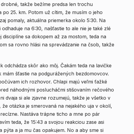
drobné, takže bežíme predsa len trochu
ca po 25. km. Potom už cítim, že musím o jeho
zaj pomaly, aktuálna priemerka okolo 5:30. Na
odhaduje na 6:30, našťastie to ale nie je také zlé
ej disciplíne sa dokopem až za mostom, teda na
om sa rovno hlási na sprevádzanie na čsob, takže
k odchádza skôr ako môj. Čakám teda na lavičke
rok mám šťastie na podgurážených bezdomovcov.
počúvam ich rozhovor. Chlapi majú veľmi ťažké
 pred náhodnými poslucháčmi stišovaním rečového
i dvaja si ale zjavne rozumejú, takže je všetko v
né, že otázka je smerovaná na nejakého uja v okolí,
precízne. Nastáva trápne ticho a mne po pár
vím teda, že 15:43 a svojou reakciou zase asi
a pýta a ja mu čas opakujem. No a aby sme si