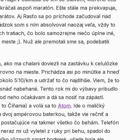
kráčali aspoň maratón. Ešte stále ma prekvapuje,
rátov. Aj Rasťo sa po príchode začudoval nad
ádzok som s ním absolvoval naozaj veľa, vždy to
ch tratiach, čo bolo samozrejme niečo úplne iné,
este ;). Nuž ale premotali sme sa, podebatili
m, ako ma chalani doviezli na zastávku k celulózke
 rovno na mieste. Prichádza asi po minútke a hneď
kolo 5:10/km a udržať to čo najdlhšie. Viem, že to
 snáď nabehané. Tento rok mi do výbavy pribudlo
od neho očakávam a dá sa nosiť na zápästí.
 to Číňania) a volá sa to
Atom
. Ide o maličký
 dvoj ampérovou baterkou, takže vie rečniť a
e postačujúce na takmer všetko čo behám. Telefón
neraz mi už vyletel z ruky pri behu, spadol do
ekoľko rôznych smart hodiniek, všade bola ale