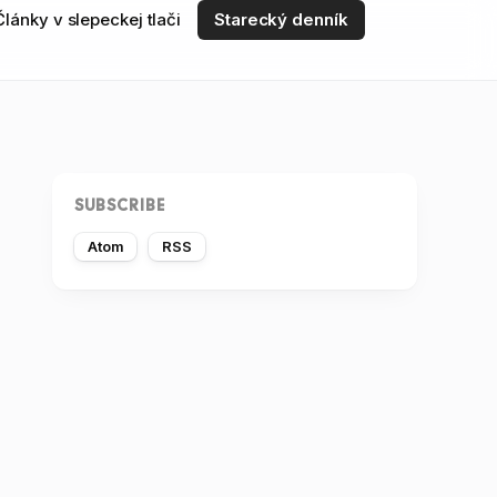
Články v slepeckej tlači
Starecký denník
SUBSCRIBE
Atom
RSS