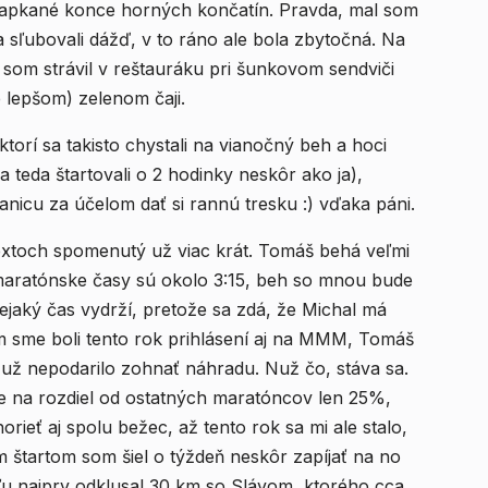
rapkané konce horných končatín. Pravda, mal som
 sľubovali dážď, v to ráno ale bola zbytočná. Na
y som strávil v reštauráku pri šunkovom sendviči
 lepšom) zelenom čaji.
torí sa takisto chystali na vianočný beh a hoci
a teda štartovali o 2 hodinky neskôr ako ja),
tanicu za účelom dať si rannú tresku :) vďaka páni.
extoch spomenutý už viac krát. Tomáš behá veľmi
maratónske časy sú okolo 3:15, beh so mnou bude
ejaký čas vydrží, pretože sa zdá, že Michal má
m sme boli tento rok prihlásení aj na MMM, Tomáš
 už nepodarilo zohnať náhradu. Nuž čo, stáva sa.
e na rozdiel od ostatných maratóncov len 25%,
eť aj spolu bežec, až tento rok sa mi ale stalo,
m štartom som šiel o týždeň neskôr zapíjať na no
eľu najprv odklusal 30 km so Slávom, ktorého cca